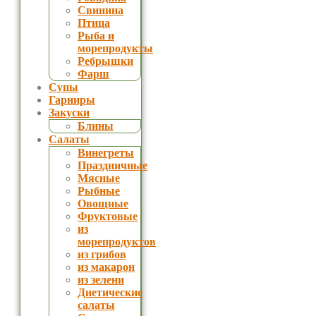
Свинина
Птица
Рыба и
морепродукты
Ребрышки
Фарш
Супы
Гарниры
Закуски
Блины
Салаты
Винегреты
Праздничные
Мясные
Рыбные
Овощные
Фруктовые
из
морепродуктов
из грибов
из макарон
из зелени
Диетические
салаты