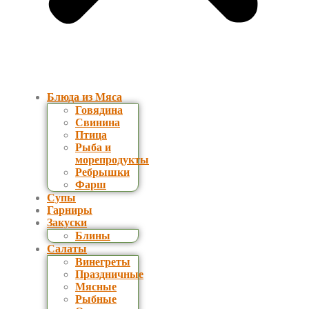
Блюда из Мяса
Говядина
Свинина
Птица
Рыба и
морепродукты
Ребрышки
Фарш
Супы
Гарниры
Закуски
Блины
Салаты
Винегреты
Праздничные
Мясные
Рыбные