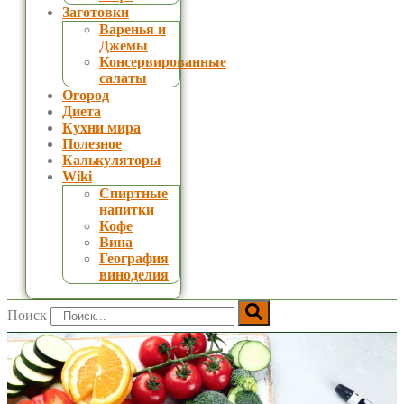
Заготовки
Варенья и
Джемы
Консервированные
салаты
Огород
Диета
Кухни мира
Полезное
Калькуляторы
Wiki
Спиртные
напитки
Кофе
Вина
География
виноделия
Поиск