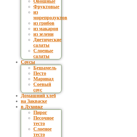
Овощные
Фруктовые
из
морепродуктов
из грибов
из макарон
из зелени
Диетические
салаты
Слоеные
салаты
Соусы
Бешамель
Песто
Маринад
Соевый
соус
Домашний хлеб
на Закваске
в Духовке
Пирог
Песочное
тесто
Слоеное
тесто