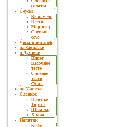
Слоеные
салаты
Соусы
Бешамель
Песто
Маринад
Соевый
соус
Домашний хлеб
на Закваске
в Духовке
Пирог
Песочное
тесто
Слоеное
тесто
Фило
на Мангале
Сладкое
Печенье
Торты
Шоколад
Халва
Напитки
Кофе