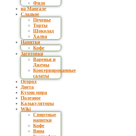
Фило
на Мангале
Сладкое
Печенье
Торты
Шоколад
Халва
Напитки
Кофе
Заготовки
Варенья и
Джемы
Консервированные
салаты
Огород
Диета
Кухни мира
Полезное
Калькуляторы
Wiki
Спиртные
напитки
Кофе
Вина