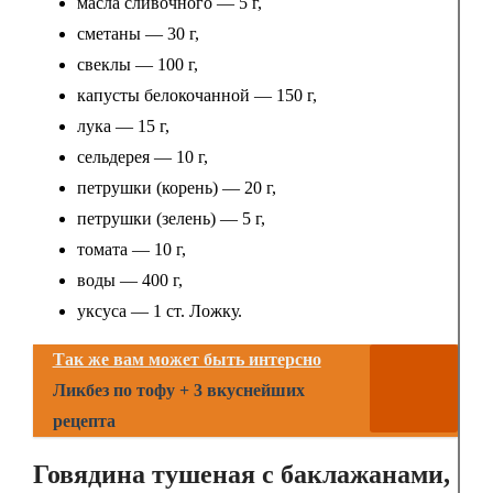
масла сливочного — 5 г,
сметаны — 30 г,
свеклы — 100 г,
капусты белокочанной — 150 г,
лука — 15 г,
сельдерея — 10 г,
петрушки (корень) — 20 г,
петрушки (зелень) — 5 г,
томата — 10 г,
воды — 400 г,
уксуса — 1 ст. Ложку.
Так же вам может быть интерсно
Ликбез по тофу + 3 вкуснейших
рецепта
Говядина тушеная с баклажанами,